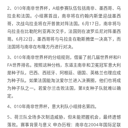
2、010年南非世界杯，A组参赛队伍包括南非、墨西哥、乌
拉圭和法国。小组赛首战，南非将在约翰内斯堡迎战墨西
哥，次战乌拉圭将在开普敦对阵法国。6月17日，南非将与
乌拉圭在比勒陀利亚再次交手，法国则在波罗瓜尼对阵墨西
哥。6月22日，墨西哥将与乌拉圭在勒斯腾堡一决高下，而
法国将与南非在布隆方丹进行对决。
3、010年南非世界杯的分组规则，借鉴了前几届世界杯和FI
FA世界排名。按照这种分档，东道主南非和卫冕冠军意大利
是种子队，巴西、西班牙、阿根廷、德国、英格兰也理应成
为种子队。如果法国能淘汰爱尔兰进入决赛圈，他们也将成
为种子队之一。若爱尔兰击败法国，第8支种子队就难以确
定。
4、010年南非世界杯，意大利队小组排名第四。
5、荷兰队全场多次制造威胁，但未能把握机会，最终遗憾
落败。赛事背景与意义 申办历程：南非在2004年国际足联