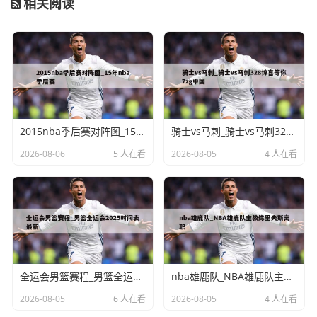
相关阅读
2015nba季后赛对阵图_15年nba季后赛
骑士vs马刺_骑士vs马刺328惊喜等你7zg中国
2026-08-06
5 人在看
2026-08-05
4 人在看
全运会男篮赛程_男篮全运会2025时间表最新
nba雄鹿队_NBA雄鹿队主教练里夫斯离职
2026-08-05
6 人在看
2026-08-05
4 人在看