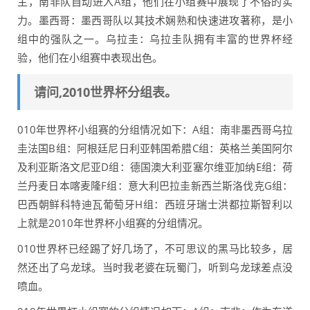
主，南非队自动进入A组，他们在小组赛中展现了不俗的实
力。墨西哥：墨西哥队以其技术娴熟和快速进攻著称，是小
组中的强队之一。乌拉圭：乌拉圭队拥有丰富的世界杯经
验，他们在小组赛中表现出色。
请问,2010世界杯分组表。
010年世界杯小组赛的分组情况如下：A组：南非墨西哥乌拉
圭法国B组：阿根廷尼日利亚韩国希腊C组：英格兰美国阿尔
及利亚斯洛文尼亚D组：德国澳大利亚塞尔维亚加纳E组：荷
兰丹麦日本喀麦隆F组：意大利巴拉圭新西兰斯洛伐克G组：
巴西朝鲜科特迪瓦葡萄牙H组：西班牙瑞士洪都拉斯智利以
上就是2010年世界杯小组赛的分组情况。
010世界杯已经踢了好几场了，不可思议的黑马比较多，居
然还出了乌龙球。当时我老婆在玩蜀门，听到乌龙球差点没
喷血。