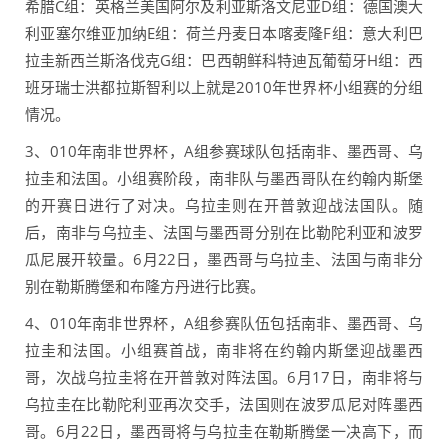
希腊C组：英格兰美国阿尔及利亚斯洛文尼亚D组：德国澳大
利亚塞尔维亚加纳E组：荷兰丹麦日本喀麦隆F组：意大利巴
拉圭新西兰斯洛伐克G组：巴西朝鲜科特迪瓦葡萄牙H组：西
班牙瑞士洪都拉斯智利以上就是2010年世界杯小组赛的分组
情况。
3、010年南非世界杯，A组参赛球队包括南非、墨西哥、乌
拉圭和法国。小组赛阶段，南非队与墨西哥队在约翰内斯堡
的开赛日进行了对决。乌拉圭则在开普敦迎战法国队。随
后，南非与乌拉圭、法国与墨西哥分别在比勒陀利亚和波罗
瓜尼展开较量。6月22日，墨西哥与乌拉圭、法国与南非分
别在勒斯腾堡和布隆方丹进行比赛。
4、010年南非世界杯，A组参赛队伍包括南非、墨西哥、乌
拉圭和法国。小组赛首战，南非将在约翰内斯堡迎战墨西
哥，次战乌拉圭将在开普敦对阵法国。6月17日，南非将与
乌拉圭在比勒陀利亚再次交手，法国则在波罗瓜尼对阵墨西
哥。6月22日，墨西哥将与乌拉圭在勒斯腾堡一决高下，而