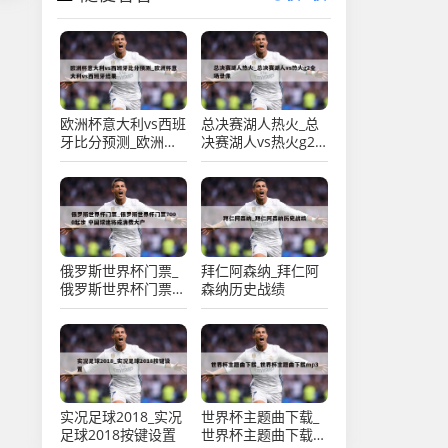
欧洲杯意大利vs西班
总决赛湖人热火_总
牙比分预测_欧洲杯
决赛湖人vs热火g2
意大利vs西班牙结果
全场录像
俄罗斯世界杯门票_
拜仁阿森纳_拜仁阿
俄罗斯世界杯门票
森纳历史战绩
7000起步 中国球迷
将成消费大户
实况足球2018_实况
世界杯主题曲下载_
足球2018按键设置
世界杯主题曲下载