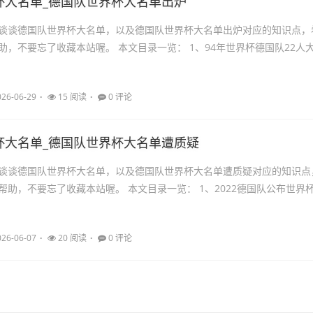
杯大名单_德国队世界杯大名单出炉
谈谈德国队世界杯大名单，以及德国队世界杯大名单出炉对应的知识点，
助，不要忘了收藏本站喔。 本文目录一览： 1、94年世界杯德国队22人
026-06-29
15 阅读
0 评论
杯大名单_德国队世界杯大名单遭质疑
谈谈德国队世界杯大名单，以及德国队世界杯大名单遭质疑对应的知识点
帮助，不要忘了收藏本站喔。 本文目录一览： 1、2022德国队公布世界
026-06-07
20 阅读
0 评论