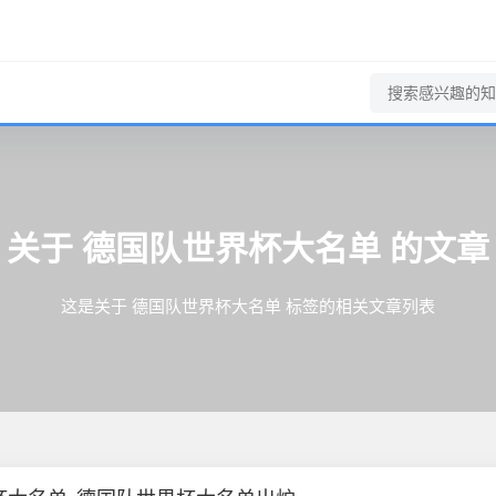
关于
德国队世界杯大名单
的文章
这是关于 德国队世界杯大名单 标签的相关文章列表