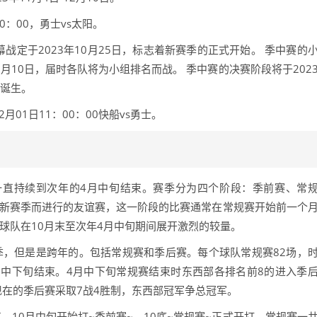
的10：00，勇士vs太阳。
季揭幕战定于2023年10月25日，标志着新赛季的正式开始。 季中赛的
2月10日，届时各队将为小组排名而战。 季中赛的决赛阶段将于202
的诞生。
2月01日11：00：00快船vs勇士。
，一直持续到次年的4月中旬结束。赛季分为四个阶段：季前赛、常
备新赛季而进行的友谊赛，这一阶段的比赛通常在常规赛开始前一个
支球队在10月末至次年4月中旬期间展开激烈的较量。
赛季，但是是跨年的。包括常规赛和季后赛。每个球队常规赛82场，
月中下旬结束。4月中下旬常规赛结束时东西部各排名前8的进入季
现在的季后赛采取7战4胜制，东西部冠军争总冠军。
束。10月中旬开始打~季前赛~。10底~常规赛~正式开打，常规赛一