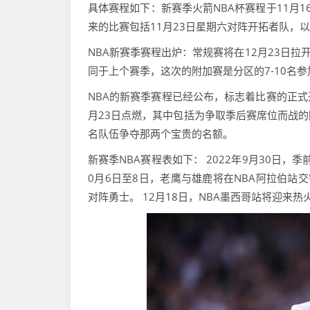
具体赛程如下：新赛季火箭NBA杯赛程于11月
来的比赛包括11月23日星期六对阵开拓者队，以
NBA新赛季赛程出炉：常规赛将在12月23日
同于上个赛季，这次的附加赛是分区的7-10名
NBA的新赛季赛程已经公布，标志着比赛的正式
月23日点燃，其中包括为争取季后赛席位而战
名队伍争夺那两个宝贵的名额。
新赛季NBA赛程表如下： 2022年9月30日，
0月6日至8日，老鹰与雄鹿将在NBA阿拉伯站
对阵勇士。 12月18日，NBA墨西哥站将迎来