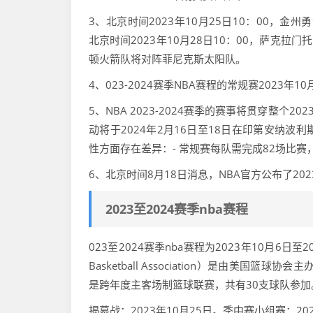
3、北京时间2023年10月25日10：00，金州
北京时间2023年10月28日10：00，萨克拉门
顿火箭队将对阵菲尼克斯太阳队。
4、023-2024赛季NBA赛程的常规赛2023年1
5、NBA 2023-2024赛季的赛事将贯穿整个
动将于2024年2月16日至18日在印第安纳
性方面存在差异：- 常规赛每队需完成82场比
6、北京时间8月18日消息，NBA官方公布了20
2023至2024赛季nba赛程
023至2024赛季nba赛程为2023年10月6日至20
Basketball Association）是由美
是跨年度主客场制篮球联赛，共有30支球队参加
揭幕战：2023年10月25日。季中赛小组赛：202