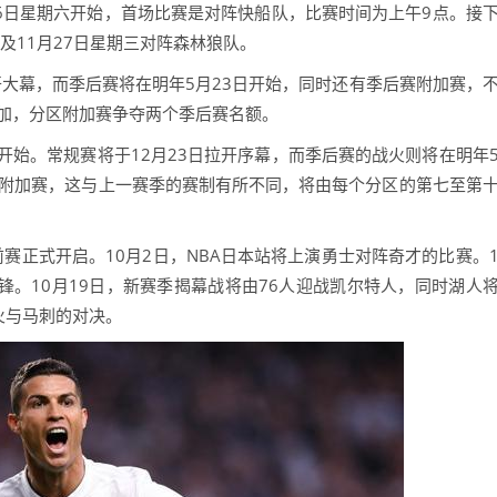
16日星期六开始，首场比赛是对阵快船队，比赛时间为上午9点。接
及11月27日星期三对阵森林狼队。
拉开大幕，而季后赛将在明年5月23日开始，同时还有季后赛附加赛，
参加，分区附加赛争夺两个季后赛名额。
开始。常规赛将于12月23日拉开序幕，而季后赛的战火则将在明年
的附加赛，这与上一赛季的赛制有所不同，将由每个分区的第七至第
季前赛正式开启。10月2日，NBA日本站将上演勇士对阵奇才的比赛。
交锋。10月19日，新赛季揭幕战将由76人迎战凯尔特人，同时湖人
热火与马刺的对决。