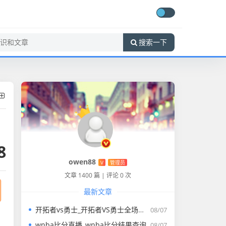
搜索一下
8
owen88
V
管理员
文章 1400 篇
|
评论 0 次
最新文章
开拓者vs勇士_开拓者VS勇士全场集锦
08/07
，
wnba比分直播_wnba比分结果查询
08/07