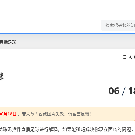
件直播足球
球
06
1
06月18日
，若文章内容或图片失效，请留言反馈！
对龙珠无插件直播足球进行解释，如果能碰巧解决你现在面临的问题