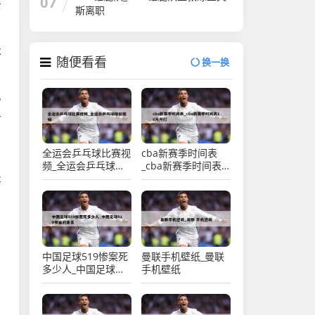
07
下
斯离职
不
随便看看
换一换
5
十
全运会乒乓球比赛视
cba新赛季时间表
1
频_全运会乒乓球精
_cba新赛季时间表
彩视频
10月开打
将
中国足球519惨案死
曼联手机壁纸_曼联
多少人_中国足球
手机壁纸
519惨案的背景