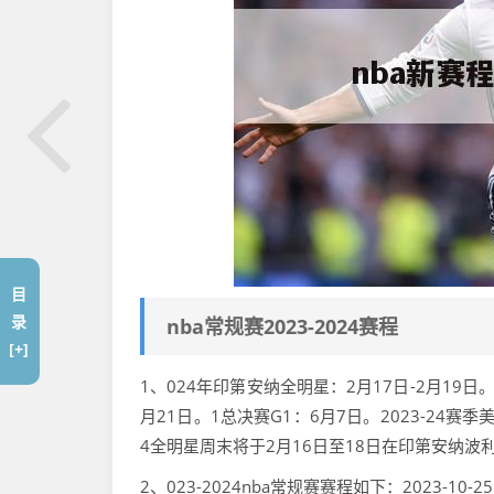
目
录
nba常规赛2023-2024赛程
[+]
1、024年印第安纳全明星：2月17日-2月19
月21日。1总决赛G1：6月7日。2023-24赛
4全明星周末将于2月16日至18日在印第安纳波
2、023-2024nba常规赛赛程如下：2023-10-