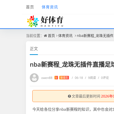
首页
体育资讯
当前位置：
首页
体育资讯
nba新赛程_龙珠无插
正文
nba新赛程_龙珠无插件直播足
owen88
/
06-18
/
9阅读
/
0评论
V
管理员
文章最后更新时间
2026年
今天给各位分享nba新赛程的知识，其中也会