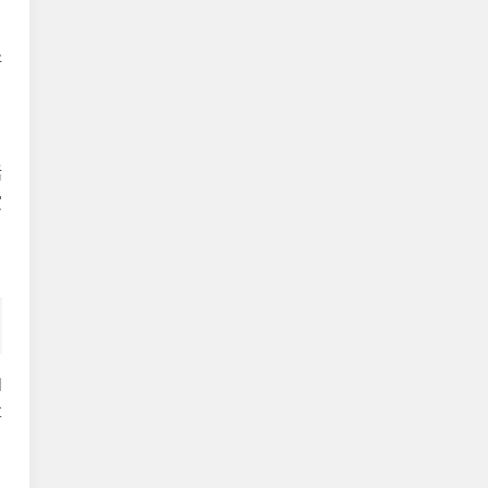
。
斯
活
赏
l
事