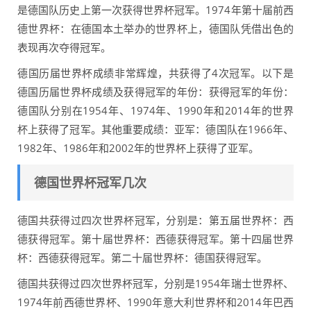
是德国队历史上第一次获得世界杯冠军。1974年第十届前西
德世界杯：在德国本土举办的世界杯上，德国队凭借出色的
表现再次夺得冠军。
德国历届世界杯成绩非常辉煌，共获得了4次冠军。以下是
德国历届世界杯成绩及获得冠军的年份：获得冠军的年份：
德国队分别在1954年、1974年、1990年和2014年的世界
杯上获得了冠军。其他重要成绩：亚军：德国队在1966年、
1982年、1986年和2002年的世界杯上获得了亚军。
德国世界杯冠军几次
德国共获得过四次世界杯冠军，分别是：第五届世界杯：西
德获得冠军。第十届世界杯：西德获得冠军。第十四届世界
杯：西德获得冠军。第二十届世界杯：德国获得冠军。
德国共获得过四次世界杯冠军，分别是1954年瑞士世界杯、
1974年前西德世界杯、1990年意大利世界杯和2014年巴西