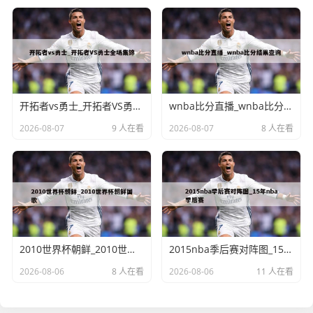
开拓者vs勇士_开拓者VS勇士全场集锦
wnba比分直播_wnba比分结果查询
2026-08-07
9 人在看
2026-08-07
8 人在看
2010世界杯朝鲜_2010世界杯朝鲜国歌
2015nba季后赛对阵图_15年nba季后赛
2026-08-06
8 人在看
2026-08-06
11 人在看