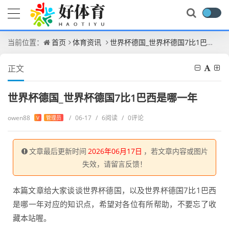
当前位置：
首页
体育资讯
世界杯德国_世界杯德国7比1巴西是哪一年
正文
世界杯德国_世界杯德国7比1巴西是哪一年
owen88
/
06-17
/
6阅读
/
0评论
V
管理员
文章最后更新时间
2026年06月17日
，若文章内容或图片
失效，请留言反馈！
本篇文章给大家谈谈世界杯德国，以及世界杯德国7比1巴西
是哪一年对应的知识点，希望对各位有所帮助，不要忘了收
藏本站喔。