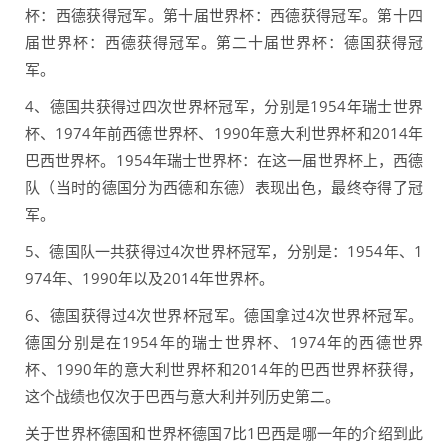
杯：西德获得冠军。第十届世界杯：西德获得冠军。第十四
届世界杯：西德获得冠军。第二十届世界杯：德国获得冠
军。
4、德国共获得过四次世界杯冠军，分别是1954年瑞士世界
杯、1974年前西德世界杯、1990年意大利世界杯和2014年
巴西世界杯。1954年瑞士世界杯：在这一届世界杯上，西德
队（当时的德国分为西德和东德）表现出色，最终夺得了冠
军。
5、德国队一共获得过4次世界杯冠军，分别是：1954年、1
974年、1990年以及2014年世界杯。
6、德国获得过4次世界杯冠军。德国拿过4次世界杯冠军。
德国分别是在1954年的瑞士世界杯、1974年的西德世界
杯、1990年的意大利世界杯和2014年的巴西世界杯获得，
这个战绩也仅次于巴西与意大利并列历史第二。
关于世界杯德国和世界杯德国7比1巴西是哪一年的介绍到此