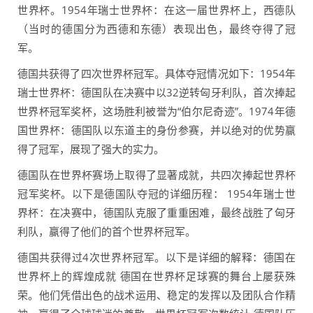
世界杯。1954年瑞士世界杯：在这一届世界杯上，西德队
（当时的德国分为西德和东德）表现出色，最终夺得了冠
军。
德国共获得了四次世界杯冠军。具体夺冠情况如下：1954年
瑞士世界杯：德国队在决赛中以32逆转匈牙利队，首次捧起
世界杯冠军奖杯，这场胜利被誉为“伯尔尼奇迹”。1974年德
国世界杯：德国队以东道主的身份参赛，并以绝对的优势赢
得了冠军，展现了强大的实力。
德国队在世界杯赛场上取得了显著成就，共四次捧起世界杯
冠军奖杯。以下是德国队夺冠的详细历程： 1954年瑞士世
界杯：在决赛中，德国队克服了重重困难，最终战胜了匈牙
利队，赢得了他们的首个世界杯冠军。
德国共获得过4次世界杯冠军。以下是详细的解释：德国在
世界杯上的辉煌成就 德国在世界杯足球赛的舞台上屡获殊
荣。他们凭借出色的战术运用、稳定的发挥以及团队合作精