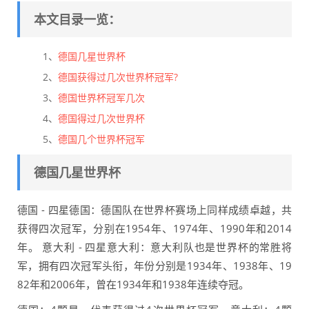
本文目录一览：
1、
德国几星世界杯
2、
德国获得过几次世界杯冠军?
3、
德国世界杯冠军几次
4、
德国得过几次世界杯
5、
德国几个世界杯冠军
德国几星世界杯
德国 - 四星德国：德国队在世界杯赛场上同样成绩卓越，共
获得四次冠军，分别在1954年、1974年、1990年和2014
年。 意大利 - 四星意大利：意大利队也是世界杯的常胜将
军，拥有四次冠军头衔，年份分别是1934年、1938年、19
82年和2006年，曾在1934年和1938年连续夺冠。