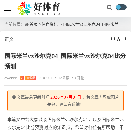
当前位置：
首页
体育资讯
国际米兰vs沙尔克04_国际米兰vs沙尔克04比分预测
正文
国际米兰vs沙尔克04_国际米兰vs沙尔克04比分
预测
owen88
/
07-01
/
18阅读
/
0评论
V
管理员
文章最后更新时间
2026年07月01日
，若文章内容或图片
失效，请留言反馈！
本篇文章给大家谈谈国际米兰vs沙尔克04，以及国际米兰vs
沙尔克04比分预测对应的知识点，希望对各位有所帮助，不