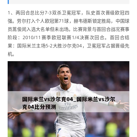
1、两回合总比分7-3双杀卫冕冠军，队史首次晋级欧冠四
强。劳尔打入个人欧冠第71球，赫韦德斯锁定胜局，中国球
员蒿俊闵入选大名单但未出场。比赛背景与首回合战况赛事
阶段：2010/11赛季欧冠联赛1/4决赛次回合。首回合结
果：国际米兰主场5-2大胜沙尔克04，卫冕冠军占据晋级先
机。