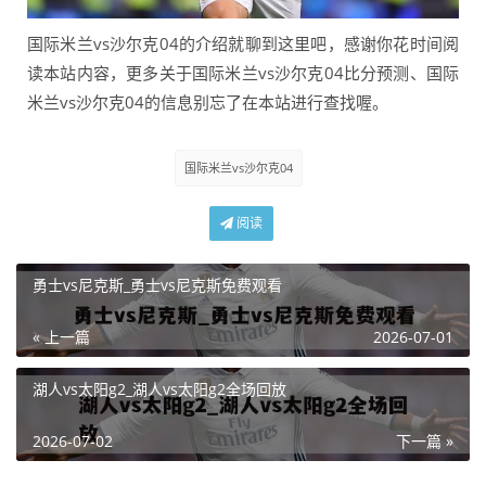
国际米兰vs沙尔克04的介绍就聊到这里吧，感谢你花时间阅
读本站内容，更多关于国际米兰vs沙尔克04比分预测、国际
米兰vs沙尔克04的信息别忘了在本站进行查找喔。
国际米兰vs沙尔克04
阅读
勇士vs尼克斯_勇士vs尼克斯免费观看
« 上一篇
2026-07-01
湖人vs太阳g2_湖人vs太阳g2全场回放
2026-07-02
下一篇 »