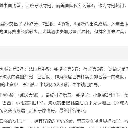
超越中国男篮，西班牙队夺冠，而美国队仅名列第4。作为夺冠热门
赛季交出了场均7分、7篮板、4助攻、6抢断的出色成绩，入选全
的国际赛事经验较少，尤其初次参加男篮世界杯，但排名并未过高
阿根廷第3名：法国第4名：英格兰第5名：荷兰第6名：葡萄牙第
分球队的详细介绍：巴西队：作为本届世界杯实力排名第一的球队
国的比赛中，巴西队上半场便攻入4球，早早锁定胜局。
于阿根廷（点球大战），最终排名第五。英格兰：小组赛2胜1平，
。巴西：小组赛2胜1平，淘汰赛击败韩国后负于克罗地亚（点球
，淘汰赛击败瑞士后负于摩洛哥，最终排名第八。
名最强的队伍之一，拥有辉煌的历史战绩，曾五次夺得世界杯冠军，