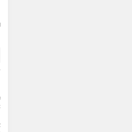
，
明
，
7
，
淘
大
被