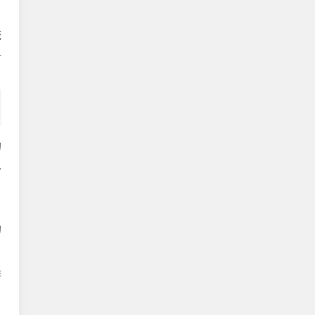
统
4
的
以
。
的
排