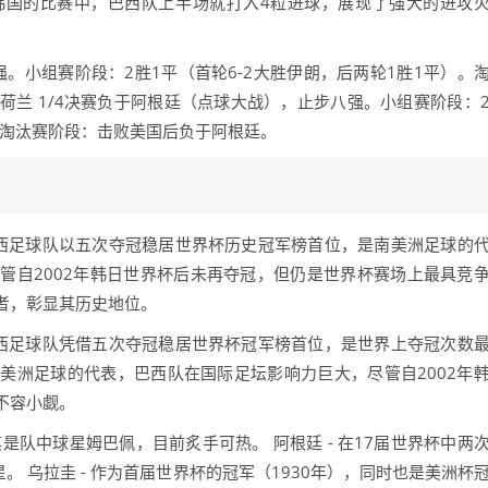
对阵韩国的比赛中，巴西队上半场就打入4粒进球，展现了强大的进攻
强。小组赛阶段：2胜1平（首轮6-2大胜伊朗，后两轮1胜1平）。
兰 1/4决赛负于阿根廷（点球大战），止步八强。小组赛阶段：
）。淘汰赛阶段：击败美国后负于阿根廷。
西足球队以五次夺冠稳居世界杯历史冠军榜首位，是南美洲足球的
管自2002年韩日世界杯后未再夺冠，但仍是世界杯赛场上最具竞
者，彰显其历史地位。
西足球队凭借五次夺冠稳居世界杯冠军榜首位，是世界上夺冠次数
美洲足球的代表，巴西队在国际足坛影响力巨大，尽管自2002年
不容小觑。
，尤其是队中球星姆巴佩，目前炙手可热。 阿根廷 - 在17届世界杯中两
星。 乌拉圭 - 作为首届世界杯的冠军（1930年），同时也是美洲杯