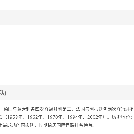
队)
，德国与意大利各四次夺冠并列第二，法国与阿根廷各两次夺冠并
958年、1962年、1970年、1994年、2002年）。历史地位
上最成功的国家队，长期稳居国际足联排名榜首。