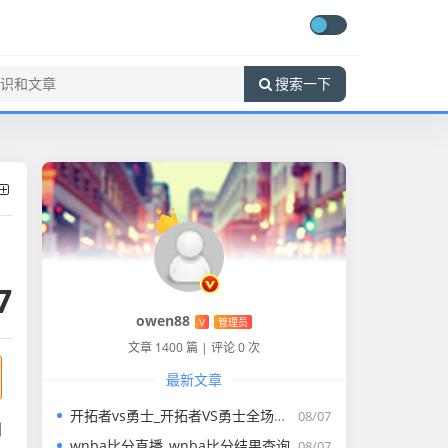
搜索一下
7
owen88
V
管理员
文章 1400 篇
|
评论 0 次
最新文章
开拓者vs勇士_开拓者VS勇士全场集锦
08/07
别
wnba比分直播_wnba比分结果查询
08/07