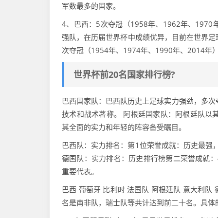
军数最多的国家。
4、巴西：5次夺冠（1958年、1962年、197
强队，在历届世界杯中成绩优异，目前在世界足球
次夺冠（1954年、1974年、1990年、2014年
世界杯前20名国家排行榜?
巴西国家队：巴西队历史上足球实力强劲，多次
技术和战术著称。 阿根廷国家队：阿根廷队以
其全面的实力和年轻的阵容备受瞩目。
巴西队：实力排名：第1位荣誉成就：历史最强
德国队：实力排名：历史排行榜第二荣誉成就：
重要代表。
巴西 葡萄牙 比利时 法国队 阿根廷队 意大利队
名是南非队，瑞士队等共计达到前二十名。具体