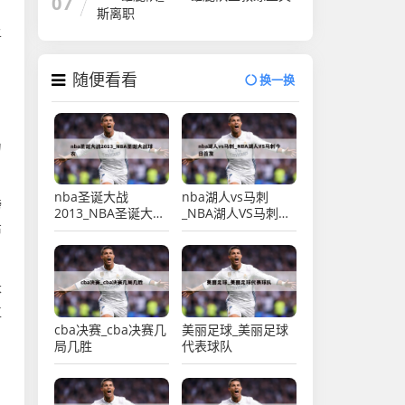
07
，
斯离职
上
随便看看
换一换
，
力
nba圣诞大战
nba湖人vs马刺
榜
2013_NBA圣诞大战
_NBA湖人VS马刺今
布
球衣
日首发
长
位
cba决赛_cba决赛几
美丽足球_美丽足球
局几胜
代表球队