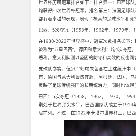
世界杯历届冠军排名如下：排名第一：巴西球队
均获得四次世界杯冠军。排名第三：法国足球队
都有着卓越的表现，展现了极高的足球水平和竞
巴西：5次夺冠（1958年、1962年、1970年
在1930-2022年世界杯中，冠军次数排名如
被称为“五星巴西”。德国和意大利：均4次夺冠
著称，意大利队则以坚固的防守和高效的反击闻
支球队参赛，但冠军归属未包含在上述统计中（
首，德国与意大利紧随其后，阿根廷、法国、乌
反映了足球传统强国的长期统治力，同时也体现
巴西：5次夺冠（1958， 1962， 1970，
期处于世界顶尖水平。巴西国家队成立于191
居前列。不过，在2022年卡塔尔世界杯上，巴