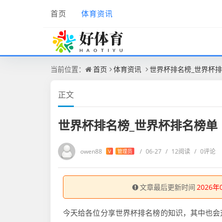
首页
体育资讯
当前位置：
首页
体育资讯
世界杯排名榜_世界杯
正文
世界杯排名榜_世界杯排名榜单
owen88
/
06-27
/
12阅读
/
0评论
V
管理员
文章最后更新时间
2026年
今天给各位分享世界杯排名榜的知识，其中也会