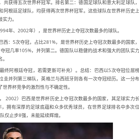
，共获得五次世界杯冠军。排名第二：德国足球队和意大利足球队
和阿根廷足球队，均获得两次世界杯冠军。这些球队在世界杯历史
技实力。
、1994年、2002年），是世界杯历史上夺冠次数最多的球队。
下：巴西：5次夺冠，占比281%，是世界杯历史上夺冠次数最多的国家
，夺冠几率105%，并列第二。德国队以稳健的战术和强大的团队实
名。
最终阿根廷夺冠，若需更新可补充）。总结：巴西以5次夺冠位居
拉圭并列第三梯队，英格兰与西班牙则各有一次夺冠经历。这一分
了世界杯竞争的激烈性与不确定性。
 1994， 2002）巴西是世界杯历史上夺冠次数最多的国家，其足球实力
4年，拥有深厚的足球底蕴和众多优秀球员，在世界足球排名中多次
西队仅止步8强，未能延续辉煌。