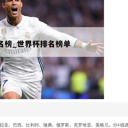
拉圭、巴西、比利时、瑞典、俄罗斯、克罗地亚、英格兰。分4组