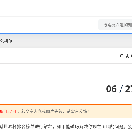
排名榜单
06
2
06月27日
，若文章内容或图片失效，请留言反馈！
对世界杯排名榜单进行解释，如果能碰巧解决你现在面临的问题，