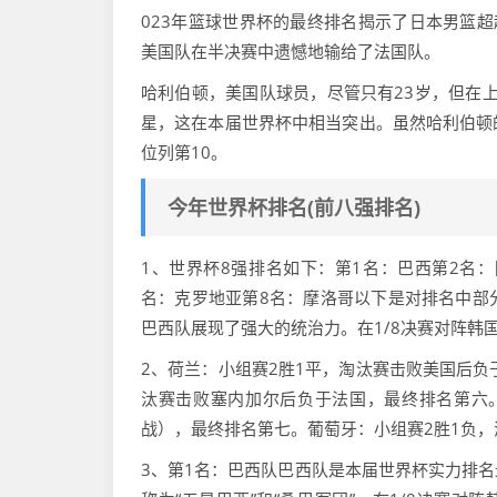
023年篮球世界杯的最终排名揭示了日本男篮
美国队在半决赛中遗憾地输给了法国队。
哈利伯顿，美国队球员，尽管只有23岁，但在上
星，这在本届世界杯中相当突出。虽然哈利伯顿
位列第10。
今年世界杯排名(前八强排名)
1、世界杯8强排名如下：第1名：巴西第2名：
名：克罗地亚第8名：摩洛哥以下是对排名中部
巴西队展现了强大的统治力。在1/8决赛对阵韩
2、荷兰：小组赛2胜1平，淘汰赛击败美国后负
汰赛击败塞内加尔后负于法国，最终排名第六
战），最终排名第七。葡萄牙：小组赛2胜1负
3、第1名：巴西队巴西队是本届世界杯实力排