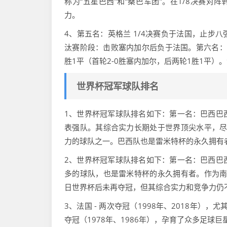
称为“五星巴西”和“桑巴军团”。在1/8决赛
力。
4、第五名：英格兰 1/4决赛负于法国，止步八
汰赛阶段：击败塞内加尔后负于法国。第六名：荷
胜1平（首轮2-0胜塞内加尔，后两轮1胜1平
世界杯冠军球队排名
1、世界杯冠军球队排名如下：第一名：巴西巴
表强队。其综合实力长期处于世界顶尖水平，尽
力的球队之一。巴西队也是雷米特杯的永久拥有
2、世界杯冠军球队排名如下：第一名：巴西巴
多的球队，也是雷米特杯的永久拥有者。作为南
日世界杯后未再夺冠，但其综合实力和竞争力仍
3、法国 - 两次夺冠（1998年、2018年）
夺冠（1978年、1986年），孕育了众多足球巨