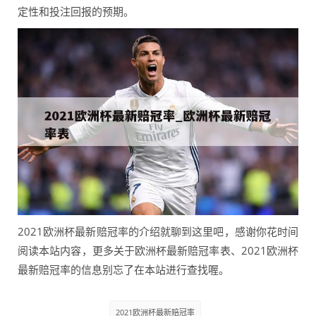
定性和投注回报的预期。
2021欧洲杯最新赔冠率的介绍就聊到这里吧，感谢你花时间
阅读本站内容，更多关于欧洲杯最新赔冠率表、2021欧洲杯
最新赔冠率的信息别忘了在本站进行查找喔。
2021欧洲杯最新赔冠率