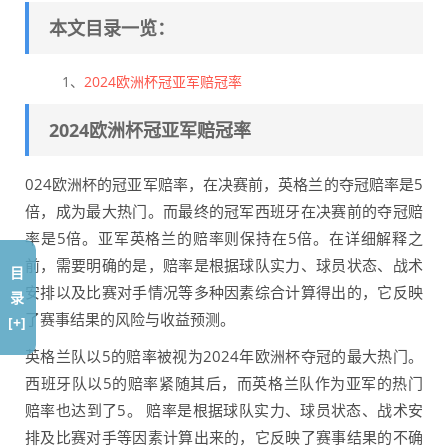
本文目录一览：
1、
2024欧洲杯冠亚军赔冠率
2024欧洲杯冠亚军赔冠率
024欧洲杯的冠亚军赔率，在决赛前，英格兰的夺冠赔率是5
倍，成为最大热门。而最终的冠军西班牙在决赛前的夺冠赔
率是5倍。亚军英格兰的赔率则保持在5倍。在详细解释之
前，需要明确的是，赔率是根据球队实力、球员状态、战术
目
安排以及比赛对手情况等多种因素综合计算得出的，它反映
录
了赛事结果的风险与收益预测。
[+]
英格兰队以5的赔率被视为2024年欧洲杯夺冠的最大热门。
西班牙队以5的赔率紧随其后，而英格兰队作为亚军的热门
赔率也达到了5。 赔率是根据球队实力、球员状态、战术安
排及比赛对手等因素计算出来的，它反映了赛事结果的不确