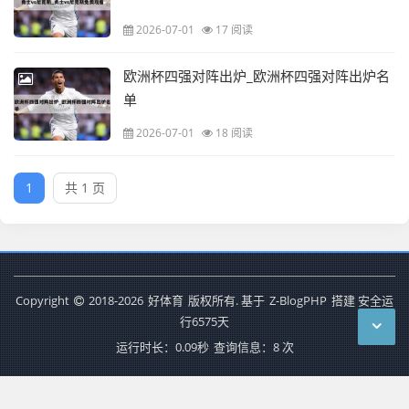
2026-07-01
17 阅读
欧洲杯四强对阵出炉_欧洲杯四强对阵出炉名
单
2026-07-01
18 阅读
1
共 1 页
Copyright
2018-2026
好体育
版权所有. 基于
Z-BlogPHP
搭建 安全运
行
6575
天
运行时长：0.09秒
查询信息：8 次