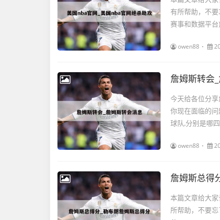
有所帮助，不要忘
赛事和数据平台).
owen88
2
詹姆斯转会
今天给各位分享
你现在面临的问
球队,分别是哪四支
owen88
2
詹姆斯总得
本篇文章给大家
所帮助，不要忘了