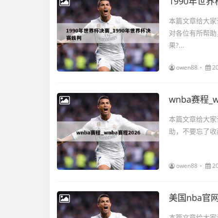
1990年世
本篇文章给大家
对各位有所帮助
果?...
owen88
2
wnba赛程_w
本篇文章给大家谈
助，不要忘了收藏
owen88
2
美国nba官
本篇文章给大家