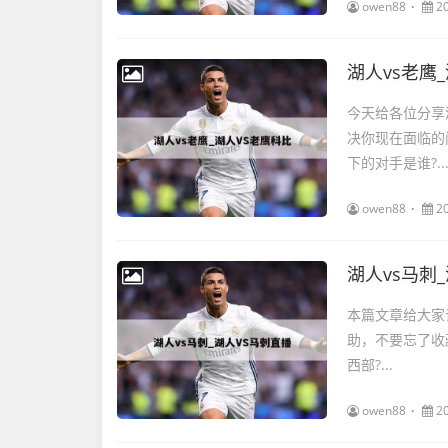
owen88
2
湖人vs老鹰
今天给各位分享
决你现在面临的
下的对手是谁?..
owen88
2
湖人vs马刺
本篇文章给大家
助，不要忘了收
西部?...
owen88
2