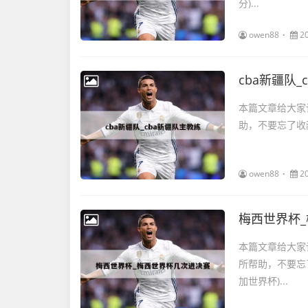
分)...
owen88
2
cba新疆队_
本篇文章给大家
助，不要忘了收藏
owen88
2
梅西世界杯
本篇文章给大家
所帮助，不要忘
加世界杯)...