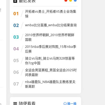
最近发表
望
开拓者vs勇士_开拓者VS勇士全场集
01
锦
02
wnba比分直播_wnba比分结果查询
2010世界杯朝鲜_2010世界杯朝鲜
03
国歌
2015nba季后赛对阵图_15年nba季
04
后赛
骑士vs马刺_骑士vs马刺328惊喜等
05
你7zg中国
全运会男篮赛程_男篮全运会2025时
06
间表最新
nba雄鹿队_NBA雄鹿队主教练里夫
07
斯离职
随便看看
换一换
位