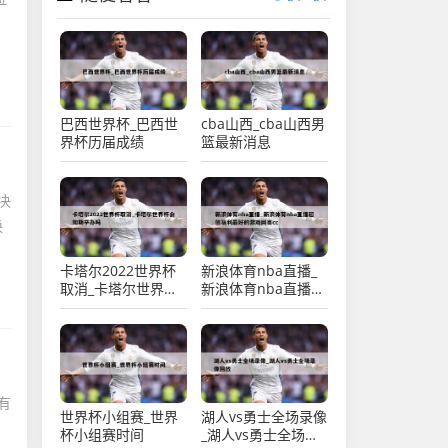
、
巴西世界杯_巴西世
cba山西_cba山西男
界杯历届成绩
篮最新消息
决
换
卡塔尔2022世界杯
新浪体育nba直播_
取消_卡塔尔世界杯
新浪体育nba直播超
会如期举办吗
值福利最好的游戏网
页cc
有
世界杯小组赛_世界
湖人vs勇士全场录像
杯小组赛时间
_湖人vs勇士全场录